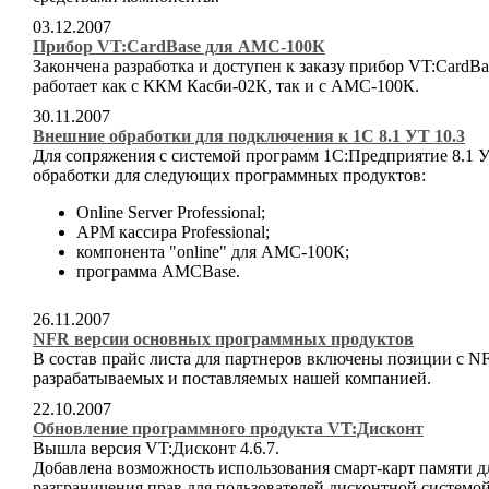
03.12.2007
Прибор VT:CardBase для АМС-100К
Закончена разработка и доступен к заказу прибор VT:Card
работает как с ККМ Касби-02К, так и с АМС-100К.
30.11.2007
Внешние обработки для подключения к 1С 8.1 УТ 10.3
Для сопряжения с системой программ 1С:Предприятие 8.1 
обработки для следующих программных продуктов:
Online Server Professional;
АРМ кассира Professional;
компонента "online" для АМС-100К;
программа AMCBase.
26.11.2007
NFR версии основных программных продуктов
В состав прайс листа для партнеров включены позиции с 
разрабатываемых и поставляемых нашей компанией.
22.10.2007
Обновление программного продукта VT:Дисконт
Вышла версия VT:Дисконт 4.6.7.
Добавлена возможность использования смарт-карт памяти д
разграничения прав для пользователей дисконтной системой, 