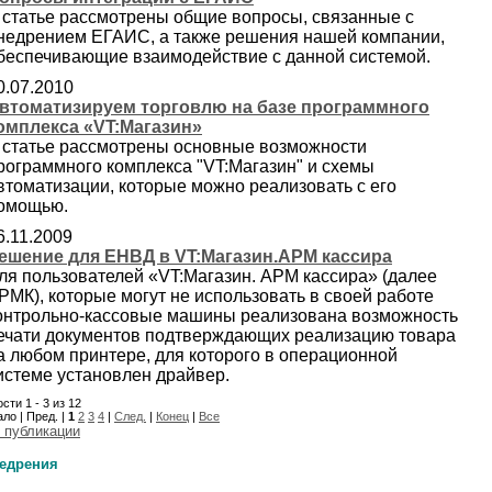
 статье рассмотрены общие вопросы, связанные с
недрением ЕГАИС, а также решения нашей компании,
беспечивающие взаимодействие с данной системой.
0.07.2010
втоматизируем торговлю на базе программного
омплекса «VT:Магазин»
 статье рассмотрены основные возможности
рограммного комплекса "VT:Магазин" и схемы
втоматизации, которые можно реализовать с его
омощью.
6.11.2009
ешение для ЕНВД в VT:Магазин.АРМ кассира
ля пользователей «VT:Магазин. АРМ кассира» (далее
РМК), которые могут не использовать в своей работе
онтрольно-кассовые машины реализована возможность
ечати документов подтверждающих реализацию товара
а любом принтере, для которого в операционной
истеме установлен драйвер.
сти 1 - 3 из 12
ло | Пред. |
1
2
3
4
|
След.
|
Конец
|
Все
 публикации
едрения