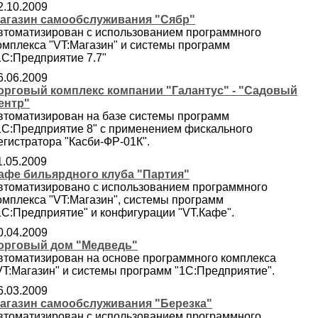
2.10.2009
агазин самообслуживания "Сябр"
втоматизирован с использованием программного
омплекса "VT:Магазин" и системы программ
1С:Предприятие 7.7"
6.06.2009
орговый комплекс компании "Галантус" - "Садовый
ентр"
втоматизирован на базе системы программ
1С:Предприятие 8" с применением фискального
егистратора "Касби-ФР-01К".
1.05.2009
афе бильярдного клуба "Партия"
втоматизировано с использованием программного
омплекса "VT:Магазин", системы программ
1С:Предприятие" и конфигурации "VT.Кафе".
0.04.2009
орговый дом "Медведь"
втоматизирован на основе программного комплекса
VT:Магазин" и системы программ "1С:Предприятие".
6.03.2009
агазин самообслуживания "Березка"
втоматизирован с использованием программного