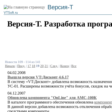
Версия-Т
VTSoft.ru
Версия-Т. Разработка прогр
Новости 109 - 114 из 141
Начало
|
Пред.
|
17
18
19
20
21
|
След.
|
Конец
|
Все
04.02.2008
Вышла версия VT:Дисконт 4.6.17
В систему «VT:Дисконт» добавлена возможность назначени
УС-01. Расширены возможности учёта бонусов, скидок на ч
04.12.2007
Обновлена компонента "OnLine" для АМС-100К
В каталоге программного обеспечения обновлена
компонент
В данной версии добавлена возможность отключения обрабо
средствами компоненты.