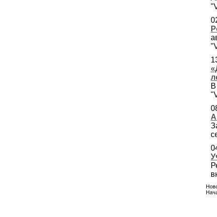
"
0
Р
а
"
1
«
л
В
"
0
А
З
с
0
У
Р
в
Ново
Нача