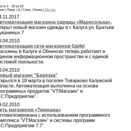
сти 1 - 18 из 18
ло | Пред. |
1
| След. | Конец |
По стр.
4.11.2017
втоматизация магазина одежды «Марисолька».
ткрыт новый магазин одежды в г. Калуга ул. Братьев
уканиных 7
6.04.2010
втоматизация сети магазинов Gipfel
агазины в Калуге и Обнинске теперь работают в
дином информационном пространстве и с единой
истемой лояльности.
3.04.2010
овый магазин "Березка"
ткрылся в 18 марта в поселке Товарково Калужской
бласти. Автоматизация выполнена на основе
рограммных продуктов "VT:Магазин" и
1С:Предприятие".
9.02.2010
еть магазинов «Тимошка»
втоматизирована с использованием программного
омплекса "VT:Магазин" и системы программ
1С:Предприятие 7.7"