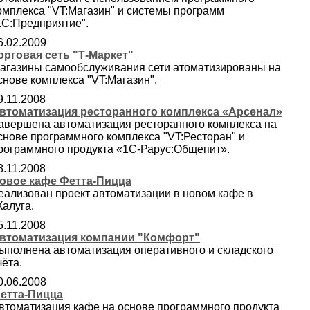
омплекса "VT:Магазин" и системы программ
1С:Предприятие".
6.02.2009
орговая сеть "Т-Маркет"
агазины самообслуживания сети атоматизированы на
снове комплекса "VT:Магазин".
9.11.2008
втоматизация ресторанного комплекса «Арсенал»
авершена автоматизация ресторанного комплекса на
снове программного комплекса "VT:Ресторан" и
рограммного продукта «1С-Рарус:Общепит».
8.11.2008
овое кафе Фетта-Пицца
еализован проект автоматизации в новом кафе в
.Калуга.
5.11.2008
втоматизация компании "Комфорт"
ыполнена автоматизация оперативного и складского
чёта.
0.06.2008
етта-Пицца
втоматизация кафе на основе программного продукта