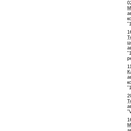
0
М
а
к
"
1
Т
ц
а
"
р
1
К
а
к
"
2
Т
а
"
1
М
а