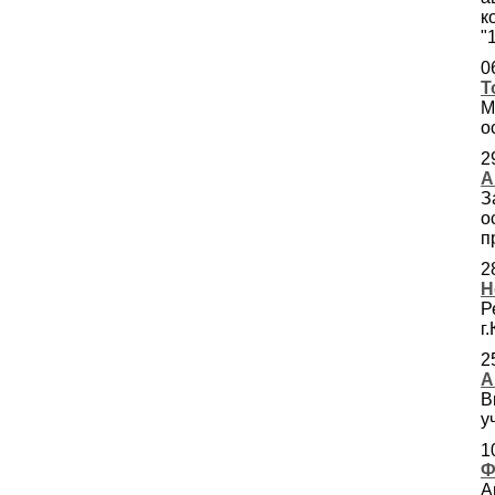
к
"
0
Т
М
о
2
А
З
о
п
2
Н
Р
г
2
А
В
у
1
Ф
А