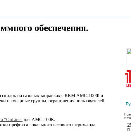
аммного обеспечения.
я скидок на газовых заправках с ККМ АМС-100Ф и
еки и товарные группы, ограничения пользователей.
Пу
Ново
Нача
а "OnLine"
для АМС-100К.
тки префикса локального весового штрих-кода
2
В