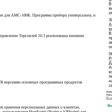
В
в
о
Base для АМС-100К. Программа прибора универсальна, и
3
А
к
В
Управление Торговлей 10.3 реализованы внешние
п
а
п
0
Р
Д
А
к
п
н
NFR версиями основных программных продуктов
с
Ново
Нача
Все
Вн
ля хранения персональных данных о клиентах,
использования HostScript (JScript и VBScript) для