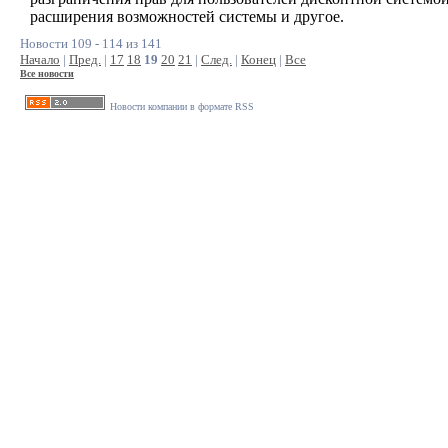
расширения возможностей системы и другое.
Новости 109 - 114 из 141
Начало
|
Пред.
|
17
18
19
20
21
|
След.
|
Конец
|
Все
Все новости
Новости компании в формате RSS