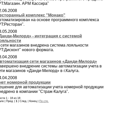
VT:Магазин. АРМ Кассира"
2.06.2008
есторанный комплекс "Монако"
втоматизирован на основе программного комплекса
VT:Ресторан".
3.05.2008
Данди-Милорд» - интеграция с системой
ояльности
 сети магазинов внедрена система лояльности
VT:Дисконт" нового формата.
8.04.2008
втоматизация сети магазинов «Данди-Милорд»
авершено внедрение системы автоматизации учета в
ети магазинов «Данди-Милорд» в г.Калуга.
4.04.2008
чет номерной продукции
ешение для автоматизации учета номерной продукции
недрено в компании "Страж-Калуга".
сти 1 - 18 из 18
ло | Пред. |
1
| След. | Конец |
По стр.