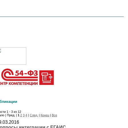
бликации
сти 1 - 3 из 12
ло | Пред. |
1
2
3
4
|
След.
|
Конец
|
Все
9.03.2016
опросы интеграции с ЕГАИС