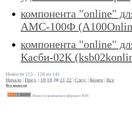
компонента "online" дл
АМС-100Ф (А100Onli
компонента "online" дл
Касби-02К (ksb02konli
Новости 115 - 120 из 141
Начало
|
Пред.
|
18
19
20
21
22
|
След.
|
Конец
|
Все
Все новости
Новости компании в формате RSS