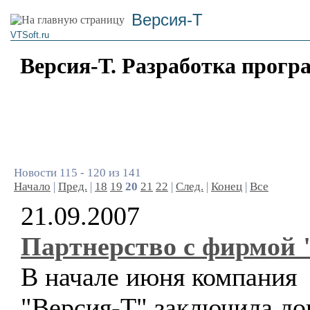
Версия-Т
VTSoft.ru
Версия-Т. Разработка прогр
Новости 115 - 120 из 141
Начало
|
Пред.
|
18
19
20
21
22
|
След.
|
Конец
|
Все
21.09.2007
Партнерство с фирмой 
В начале июня компания
"Версия-Т" заключила до