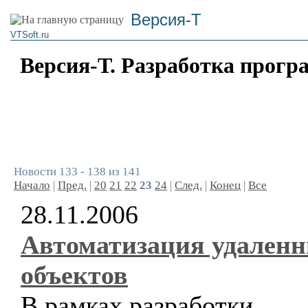
Версия-Т
VTSoft.ru
Версия-Т. Разработка прогр
Новости 133 - 138 из 141
Начало
|
Пред.
|
20
21
22
23
24
|
След.
|
Конец
|
Все
28.11.2006
Автоматизация удален
объектов
В рамках разработки