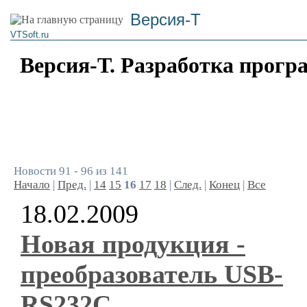
Версия-Т
VTSoft.ru
Версия-Т. Разработка прогр
Новости 91 - 96 из 141
Начало
|
Пред.
|
14
15
16
17
18
|
След.
|
Конец
|
Все
18.02.2009
Новая продукция -
преобразователь USB-
RS232C