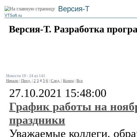
Версия-Т
VTSoft.ru
Версия-Т. Разработка прогр
Новости 19 - 24 из 141
Начало
|
Пред.
|
2
3
4
5
6
|
След.
|
Конец
|
Все
27.10.2021 15:48:00
График работы на нояб
праздники
Уважаемые коллеги, обр