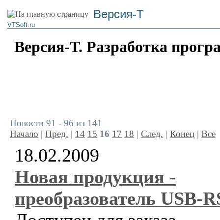
Версия-Т
VTSoft.ru
Версия-Т. Разработка прогр
Новости 91 - 96 из 141
Начало
|
Пред.
|
14
15
16
17
18
|
След.
|
Конец
|
Все
18.02.2009
Новая продукция -
преобразователь USB-R