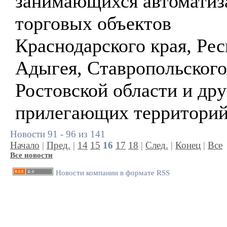
занимающихся автоматиз
торговых объектов
Краснодарского края, Ре
Адыгея, Ставропольского
Ростовской области и др
прилегающих территорий
Новости 91 - 96 из 141
Начало
|
Пред.
|
14
15
16
17
18
|
След.
|
Конец
|
Все
Все новости
Новости компании в формате RSS