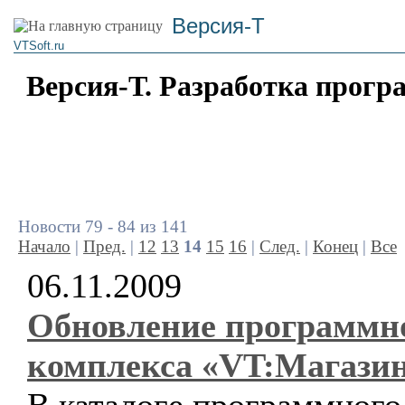
Версия-Т
VTSoft.ru
Версия-Т. Разработка прогр
Новости 79 - 84 из 141
Начало
|
Пред.
|
12
13
14
15
16
|
След.
|
Конец
|
Все
06.11.2009
Обновление программн
комплекса «VT:Магази