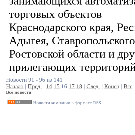
занимающихся автоматиз
торговых объектов
Краснодарского края, Ре
Адыгея, Ставропольского
Ростовской области и др
прилегающих территорий
Новости 91 - 96 из 141
Начало
|
Пред.
|
14
15
16
17
18
|
След.
|
Конец
|
Все
Все новости
Новости компании в формате RSS