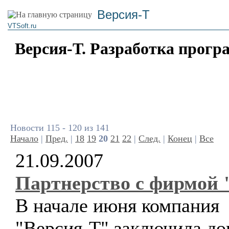
Версия-Т
VTSoft.ru
Версия-Т. Разработка прогр
Новости 115 - 120 из 141
Начало
|
Пред.
|
18
19
20
21
22
|
След.
|
Конец
|
Все
21.09.2007
Партнерство с фирмой 
В начале июня компания
"Версия-Т" заключила до