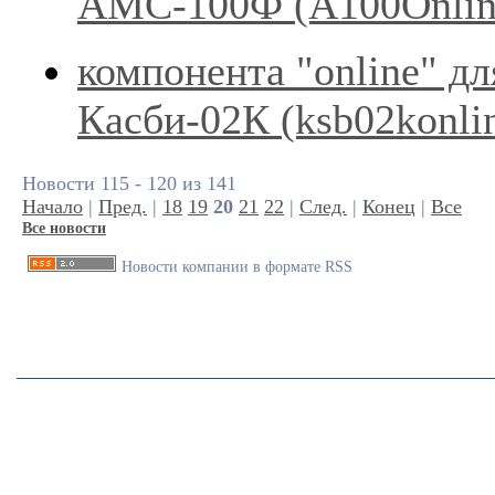
АМС-100Ф (А100Onli
компонента "online" дл
Касби-02К (ksb02konli
Новости 115 - 120 из 141
Начало
|
Пред.
|
18
19
20
21
22
|
След.
|
Конец
|
Все
Все новости
Новости компании в формате RSS