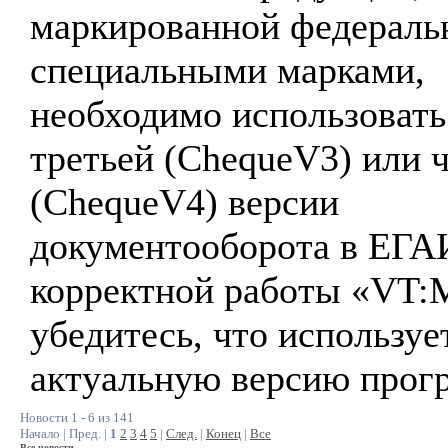
маркированной федерал
специальными марками,
необходимо использовать
третьей (ChequeV3) или 
(ChequeV4) версии
документооборота в ЕГА
корректной работы «VT:
убедитесь, что используе
актуальную версию прог
Новости 1 - 6 из 141
Начало | Пред. |
1
2
3
4
5
|
След.
|
Конец
|
Все
Все новости