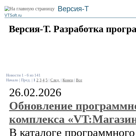
Версия-Т
VTSoft.ru
Версия-Т. Разработка прогр
Новости 1 - 6 из 141
Начало | Пред. |
1
2
3
4
5
|
След.
|
Конец
|
Все
26.02.2026
Обновление программн
комплекса «VT:Магази
В каталоге программного