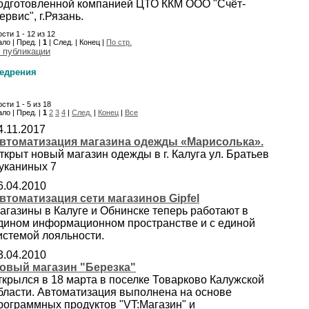
одготовленной компанией ЦТО ККМ ООО "Счёт-
ервис", г.Рязань.
сти 1 - 12 из 12
ло | Пред. |
1
| След. | Конец |
По стр.
 публикации
едрения
сти 1 - 5 из 18
ло | Пред. |
1
2
3
4
|
След.
|
Конец
|
Все
4.11.2017
втоматизация магазина одежды «Марисолька».
ткрыт новый магазин одежды в г. Калуга ул. Братьев
уканиных 7
6.04.2010
втоматизация сети магазинов Gipfel
агазины в Калуге и Обнинске теперь работают в
дином информационном пространстве и с единой
истемой лояльности.
3.04.2010
овый магазин "Березка"
ткрылся в 18 марта в поселке Товарково Калужской
бласти. Автоматизация выполнена на основе
рограммных продуктов "VT:Магазин" и