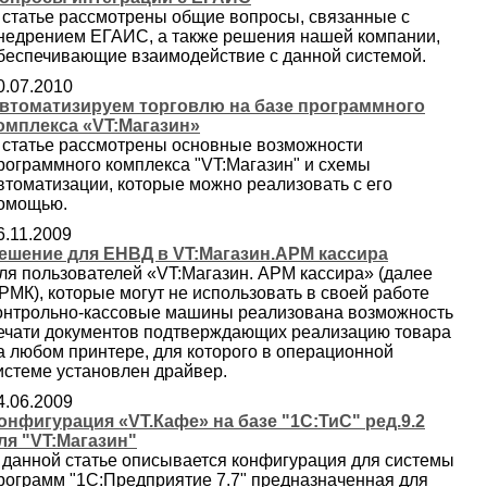
 статье рассмотрены общие вопросы, связанные с
недрением ЕГАИС, а также решения нашей компании,
беспечивающие взаимодействие с данной системой.
0.07.2010
втоматизируем торговлю на базе программного
омплекса «VT:Магазин»
 статье рассмотрены основные возможности
рограммного комплекса "VT:Магазин" и схемы
втоматизации, которые можно реализовать с его
омощью.
6.11.2009
ешение для ЕНВД в VT:Магазин.АРМ кассира
ля пользователей «VT:Магазин. АРМ кассира» (далее
РМК), которые могут не использовать в своей работе
онтрольно-кассовые машины реализована возможность
ечати документов подтверждающих реализацию товара
а любом принтере, для которого в операционной
истеме установлен драйвер.
4.06.2009
онфигурация «VT.Кафе» на базе "1С:ТиС" ред.9.2
ля "VT:Магазин"
 данной статье описывается конфигурация для системы
рограмм "1С:Предприятие 7.7" предназначенная для