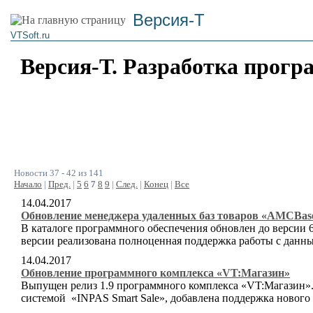
Версия-Т
VTSoft.ru
Версия-Т. Разработка прогр
Новости 37 - 42 из 141
Начало
|
Пред.
|
5
6
7
8
9
|
След.
|
Конец
|
Все
14.04.2017
Обновление менеджера удаленных баз товаров «AMCBas
В каталоге программного обеспечения обновлен до версии 
версии реализована полноценная поддержка работы с данн
14.04.2017
Обновление программного комплекса «VT:Магазин»
Выпущен релиз 1.9 программного комплекса «VT:Магазин».
системой «INPAS Smart Sale», добавлена поддержка новог