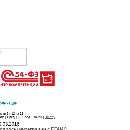
бликации
сти 1 - 12 из 12
ло | Пред. |
1
| След. | Конец |
По стр.
9.03.2016
опросы интеграции с ЕГАИС