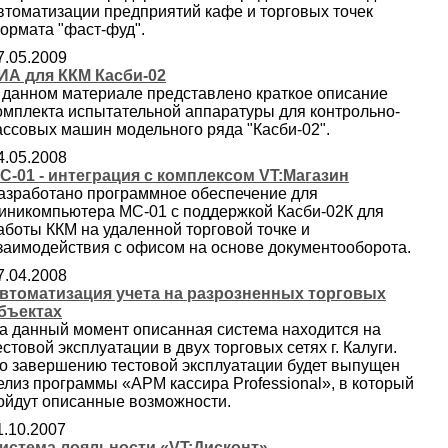
втоматизации предприятий кафе и торговых точек
ормата "фаст-фуд".
7.05.2009
ИА для ККМ Касби-02
 данном материале представлено краткое описание
омплекта испытательной аппаратуры для контрольно-
ассовых машин модельного ряда "Касби-02".
4.05.2008
C-01 - интеграция с комплексом VT:Магазин
азработано программное обеспечение для
иникомпьютера МС-01 с поддержкой Касби-02К для
аботы ККМ на удаленной торговой точке и
заимодействия с офисом на основе документооборота.
7.04.2008
втоматизация учета на разрозненных торговых
бъектах
а данный момент описанная система находится на
естовой эксплуатации в двух торговых сетях г. Калуги.
о завершению тестовой эксплуатации будет выпущен
елиз программы «АРМ кассира Professional», в который
ойдут описанные возможности.
1.10.2007
истема лояльности «VT:Дисконт»