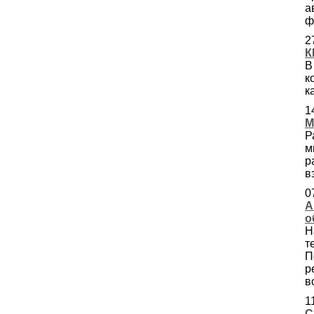
а
ф
2
К
В
к
к
1
M
Р
м
р
в
0
А
о
Н
т
П
р
в
1
С