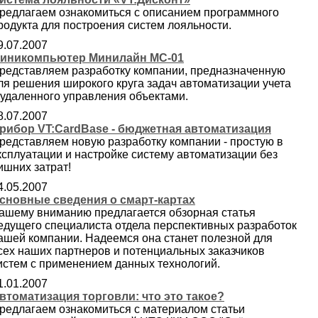
редлагаем ознакомиться с описанием программного
родукта для построения систем лояльности.
9.07.2007
иникомпьютер Минилайн МС-01
редставляем разработку компании, предназначенную
ля решения широкого круга задач автоматизации учета
 удаленного управления объектами.
8.07.2007
рибор VT:CardBase - бюджетная автоматизация
редставляем новую разработку компании - простую в
ксплуатации и настройке систему автоматизации без
ишних затрат!
4.05.2007
сновные сведения о смарт-картах
ашему вниманию предлагается обзорная статья
едущего специалиста отдела перспективных разработок
ашей компании. Надеемся она станет полезной для
сех наших партнеров и потенциальных заказчиков
истем с применением данных технологий.
1.01.2007
втоматизация торговли: что это такое?
редлагаем ознакомиться с материалом статьи