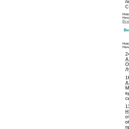
п
С
Ново
Нача
Все
Вн
Ново
Нача
2
А
О
Л
1
А
М
е
с
1
Н
о
о
п