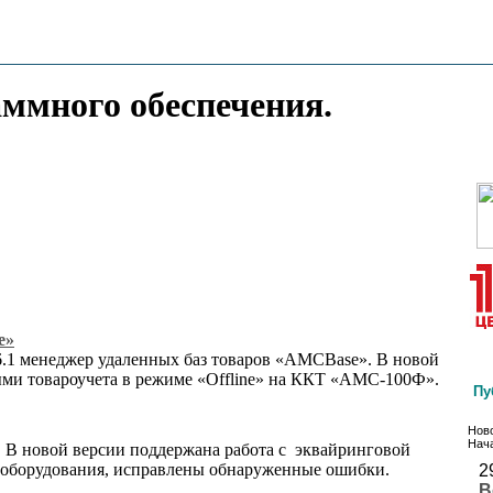
аммного обеспечения.
e»
6.1 менеджер удаленных баз товаров «AMCBase». В новой
ыми товароучета в режиме «Offline» на ККТ «АМС-100Ф».
Пу
Ново
Нача
 В новой версии поддержана работа с эквайринговой
о оборудования, исправлены обнаруженные ошибки.
2
В