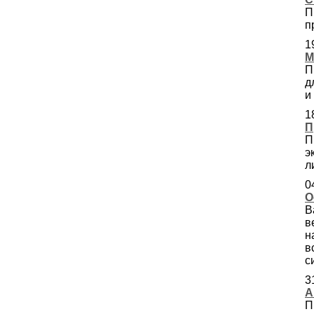
П
п
1
М
П
д
и
1
П
П
э
л
0
О
В
в
н
в
с
3
А
П