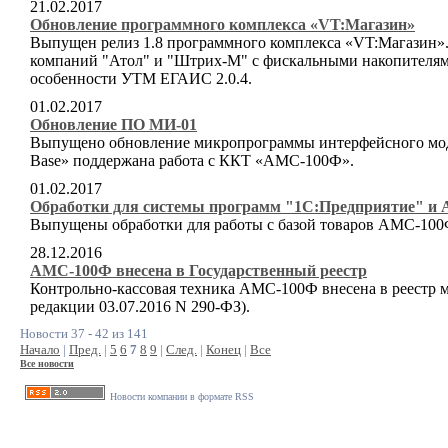
21.02.2017
Обновление программного комплекса «VT:Магазин»
Выпущен релиз 1.8 программного комплекса «VT:Магазин»
компаний "Атол" и "Штрих-М" с фискальными накопителям
особенности УТМ ЕГАИС 2.0.4.
01.02.2017
Обновление ПО МИ-01
Выпущено обновление микропрограммы интерфейсного мод
Base» поддержана работа с ККТ «АМС-100Ф».
01.02.2017
Обработки для системы программ "1С:Предприятие" и
Выпущены обработки для работы с базой товаров АМС-100Ф 
28.12.2016
АМС-100Ф внесена в Государственный реестр
Контрольно-кассовая техника АМС-100Ф внесена в реестр 
редакции 03.07.2016 N 290-ФЗ).
Новости 37 - 42 из 141
Начало
|
Пред.
|
5
6
7
8
9
|
След.
|
Конец
|
Все
Все новости
Новости компании в формате RSS