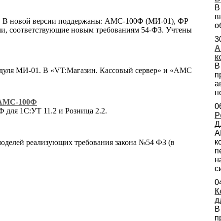
В
в
. В новой версии поддержаны: АМС-100Ф (МИ-01), ФР
о
и, соответствующие новым требованиям 54-ФЗ. Учтены
3
А
к
В
уля МИ-01. В «VT:Магазин. Кассовый сервер» и «AMC
п
а
п
 АМС-100Ф
0
для 1С:УТ 11.2 и Розница 2.2.
Р
Д
А
к
моделей реализующих требования закона №54 ФЗ (в
п
н
с
0
К
д
В
п