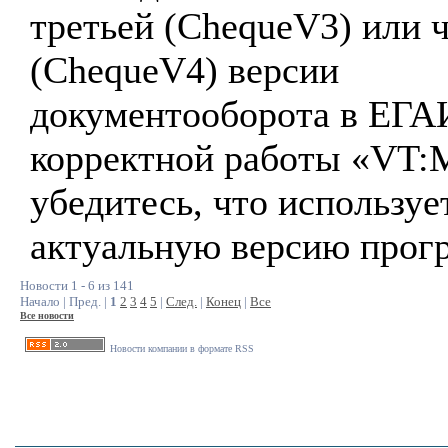
третьей (ChequeV3) или 
(ChequeV4) версии
документооборота в ЕГА
корректной работы «VT:
убедитесь, что используе
актуальную версию прог
Новости 1 - 6 из 141
Начало | Пред. |
1
2
3
4
5
|
След.
|
Конец
|
Все
Все новости
Новости компании в формате RSS