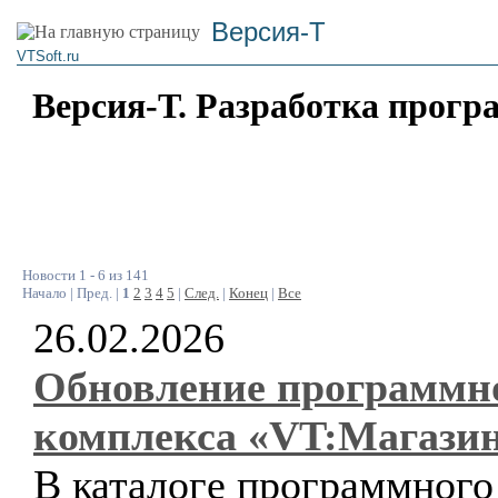
Версия-Т
VTSoft.ru
Версия-Т. Разработка прогр
Новости 1 - 6 из 141
Начало | Пред. |
1
2
3
4
5
|
След.
|
Конец
|
Все
26.02.2026
Обновление программн
комплекса «VT:Магази
В каталоге программного