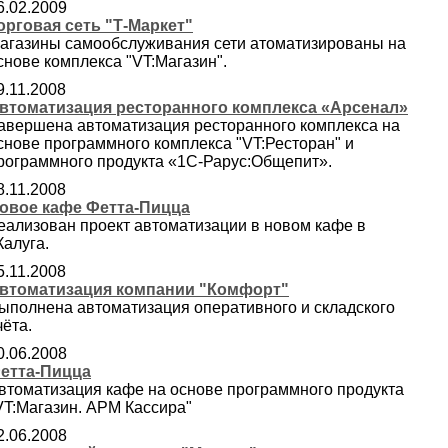
6.02.2009
орговая сеть "Т-Маркет"
агазины самообслуживания сети атоматизированы на
снове комплекса "VT:Магазин".
9.11.2008
втоматизация ресторанного комплекса «Арсенал»
авершена автоматизация ресторанного комплекса на
снове программного комплекса "VT:Ресторан" и
рограммного продукта «1С-Рарус:Общепит».
8.11.2008
овое кафе Фетта-Пицца
еализован проект автоматизации в новом кафе в
.Калуга.
5.11.2008
втоматизация компании "Комфорт"
ыполнена автоматизация оперативного и складского
чёта.
0.06.2008
етта-Пицца
втоматизация кафе на основе программного продукта
VT:Магазин. АРМ Кассира"
2.06.2008