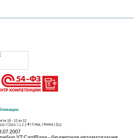
бликации
сти 10 - 12 из 12
ало
|
Пред.
|
1
2
3
4
| След. | Конец |
Все
8.07.2007
рибор VT:CardBase - бюджетная автоматизация