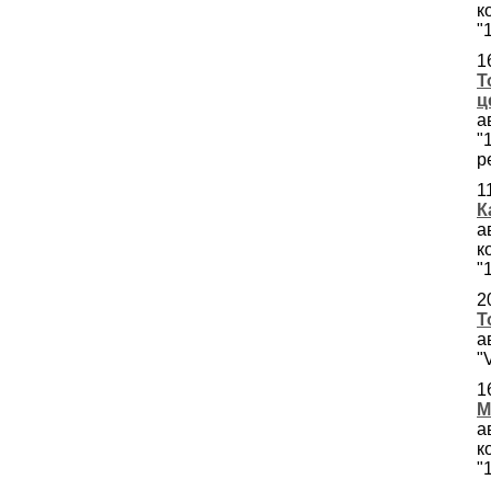
к
"
1
Т
ц
а
"
р
1
К
а
к
"
2
Т
а
"
1
М
а
к
"