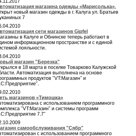
4.11.2017
втоматизация магазина одежды «Марисолька».
ткрыт новый магазин одежды в г. Калуга ул. Братьев
уканиных 7
6.04.2010
втоматизация сети магазинов Gipfel
агазины в Калуге и Обнинске теперь работают в
дином информационном пространстве и с единой
истемой лояльности.
3.04.2010
овый магазин "Березка"
ткрылся в 18 марта в поселке Товарково Калужской
бласти. Автоматизация выполнена на основе
рограммных продуктов "VT:Магазин" и
1С:Предприятие".
9.02.2010
еть магазинов «Тимошка»
втоматизирована с использованием программного
омплекса "VT:Магазин" и системы программ
1С:Предприятие 7.7"
2.10.2009
агазин самообслуживания "Сябр"
втоматизирован с использованием программного