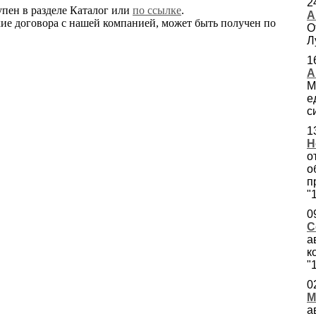
2
пен в разделе Каталог или
по ссылке
.
А
ие договора с нашей компанией, может быть получен по
О
Л
1
А
М
е
с
1
Н
о
о
п
"
0
С
а
к
"
0
М
а