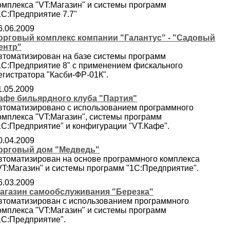
омплекса "VT:Магазин" и системы программ
1С:Предприятие 7.7"
6.06.2009
орговый комплекс компании "Галантус" - "Садовый
ентр"
втоматизирован на базе системы программ
1С:Предприятие 8" с применением фискального
егистратора "Касби-ФР-01К".
1.05.2009
афе бильярдного клуба "Партия"
втоматизировано с использованием программного
омплекса "VT:Магазин", системы программ
1С:Предприятие" и конфигурации "VT.Кафе".
0.04.2009
орговый дом "Медведь"
втоматизирован на основе программного комплекса
VT:Магазин" и системы программ "1С:Предприятие".
6.03.2009
агазин самообслуживания "Березка"
втоматизирован с использованием программного
омплекса "VT:Магазин" и системы программ
1С:Предприятие".