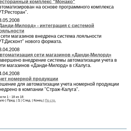
есторанный комплекс "Монако"
втоматизирован на основе программного комплекса
VT:Ресторан".
3.05.2008
Данди-Милорд» - интеграция с системой
ояльности
 сети магазинов внедрена система лояльности
VT:Дисконт" нового формата.
8.04.2008
втоматизация сети магазинов «Данди-Милорд»
авершено внедрение системы автоматизации учета в
ети магазинов «Данди-Милорд» в г.Калуга.
4.04.2008
чет номерной продукции
ешение для автоматизации учета номерной продукции
недрено в компании "Страж-Калуга".
сти 1 - 18 из 18
ло | Пред. |
1
| След. | Конец |
По стр.