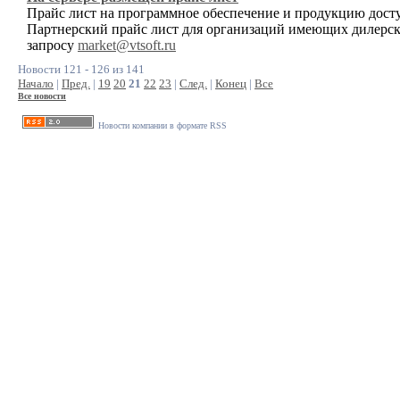
Прайс лист на программное обеспечение и продукцию досту
Партнерский прайс лист для организаций имеющих дилерск
запросу
market@vtsoft.ru
Новости 121 - 126 из 141
Начало
|
Пред.
|
19
20
21
22
23
|
След.
|
Конец
|
Все
Все новости
Новости компании в формате RSS