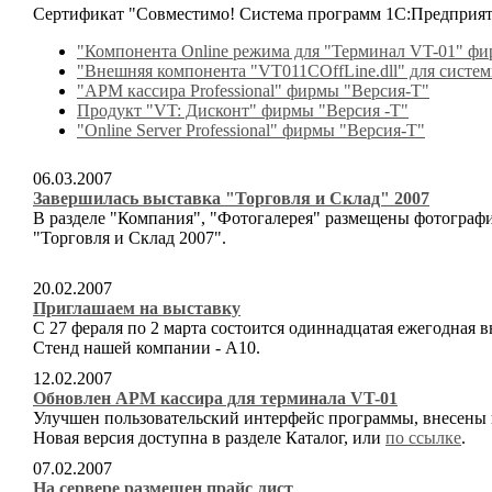
Сертификат "Совместимо! Система программ 1С:Предприят
"Компонента Online режима для "Терминал VT-01" фи
"Внешняя компонента "VT011COffLine.dll" для систе
"АРМ кассира Professional" фирмы "Версия-Т"
Продукт "VT: Дисконт" фирмы "Версия -Т"
"Online Server Professional" фирмы "Версия-Т"
06.03.2007
Завершилась выставка "Торговля и Склад" 2007
В разделе "Компания", "Фотогалерея" размещены фотографи
"Торговля и Склад 2007".
20.02.2007
Приглашаем на выставку
С 27 фераля по 2 марта состоится одиннадцатая ежегодная 
Стенд нашей компании - А10.
12.02.2007
Обновлен АРМ кассира для терминала VT-01
Улучшен пользовательский интерфейс программы, внесены
Новая версия доступна в разделе Каталог, или
по ссылке
.
07.02.2007
На сервере размещен прайc лист