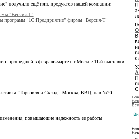
ие" получили ещё пять продуктов нашей компании:
П
э
рмы "Версия-Т"
л
мы программ "1C:Предприятие" фирмы "Версия-Т"
0
О
В
в
н
в
с
и с прошедшей в феврале-марте в г.Москве 11-й выставки
3
А
П
п
С
выставка "Торговля и Склад". Москва, ВВЦ, пав.№20.
Ново
Нач
Все
Вн
 изменения, повышающие надежность ее работы.
Ново
Нача