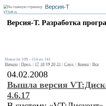
Версия-Т
VTSoft.ru
Версия-Т. Разработка прогр
Новости 109 - 114 из 141
Начало
|
Пред.
|
17
18
19
20
21
|
След.
|
Конец
|
Все
04.02.2008
Вышла версия VT:Диск
4.6.17
В систему «VT:Дисконт»