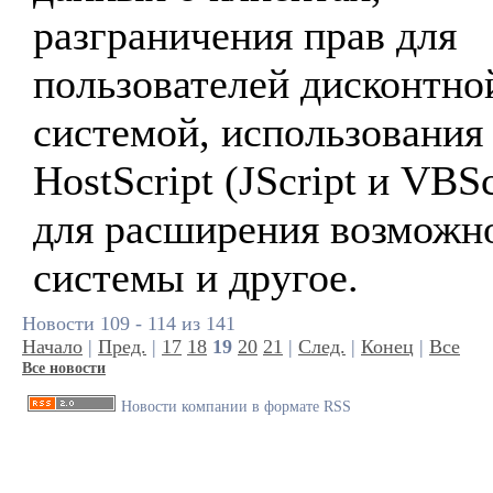
разграничения прав для
пользователей дисконтно
системой, использования
HostScript (JScript и VBSc
для расширения возможн
системы и другое.
Новости 109 - 114 из 141
Начало
|
Пред.
|
17
18
19
20
21
|
След.
|
Конец
|
Все
Все новости
Новости компании в формате RSS