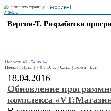
Версия-Т
VTSoft.ru
Версия-Т. Разработка прогр
Новости 49 - 54 из 141
Начало
|
Пред.
|
7
8
9
10
11
|
След.
|
Конец
|
Все
18.04.2016
Обновление программн
комплекса «VT:Магази
В каталоге программного