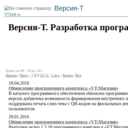
Версия-Т
VTSoft.ru
Версия-Т. Разработка прогр
Новости 49 - 54 из 141
Начало
|
Пред.
|
7
8
9
10
11
|
След.
|
Конец
|
Все
18.04.2016
Обновление программного комплекса «VT:Магазин»
В каталоге программного обеспечения обновлен программны
версии добавлена возможность формирования внутренних 
поддержана печать слип-чека с QR-кодом на фискальных р
пользователя.
29.01.2016
Обновление программного комплекса «VT:Магазин»
Выпущен релиз 1.3.10 программного комплекса «VT:Магази