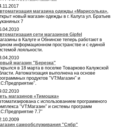
4.11.2017
втоматизация магазина одежды «Марисолька».
ткрыт новый магазин одежды в г. Калуга ул. Братьев
уканиных 7
6.04.2010
втоматизация сети магазинов Gipfel
агазины в Калуге и Обнинске теперь работают в
дином информационном пространстве и с единой
истемой лояльности.
3.04.2010
овый магазин "Березка"
ткрылся в 18 марта в поселке Товарково Калужской
бласти. Автоматизация выполнена на основе
рограммных продуктов "VT:Магазин" и
1С:Предприятие".
9.02.2010
еть магазинов «Тимошка»
втоматизирована с использованием программного
омплекса "VT:Магазин" и системы программ
1С:Предприятие 7.7"
2.10.2009
агазин самообслуживания "Сябр"