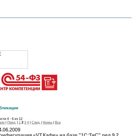
бликации
сти 4 - 6 из 12
ало
|
Пред.
|
1
2
3
4
|
След.
|
Конец
|
Все
4.06.2009
онфигурация «VT.Кафе» на базе "1С:ТиС" ред.9.2