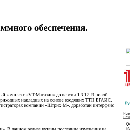
аммного обеспечения.
й комплекс «VT:Магазин» до версии 1.3.12. В новой
приходных накладных на основе входящих ТТН ЕГАИС,
Пу
егистраторах компании «Штрих-М», доработан интерфейс
Ново
Нач
0
н». В данном релизе учтены последние изменения на
К