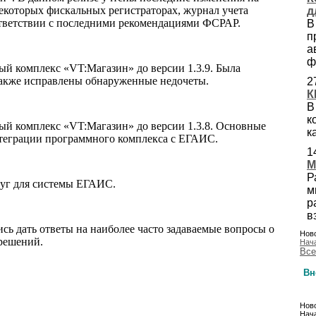
екоторых фискальных регистраторах, журнал учета
д
ответствии с последними рекомендациями ФСРАР.
В
п
а
ф
й комплекс «VT:Магазин» до версии 1.3.9. Была
также исправлены обнаруженные недочеты.
2
К
В
к
ый комплекс «VT:Магазин» до версии 1.3.8. Основные
к
нтеграции программного комплекса с ЕГАИС.
1
M
Р
луг для системы ЕГАИС.
м
р
в
ись дать ответы на наиболее часто задаваемые вопросы о
Ново
решений.
Нач
Все
Вн
Ново
Нача