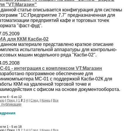
ля "VT:Магазин"
 данной статье описывается конфигурация для системы
рограмм "1С:Предприятие 7.7" предназначенная для
втоматизации предприятий кафе и торговых точек
ормата "фаст-фуд".
7.05.2009
ИА для ККМ Касби-02
 данном материале представлено краткое описание
омплекта испытательной аппаратуры для контрольно-
ассовых машин модельного ряда "Касби-02".
4.05.2008
C-01 - интеграция с комплексом VT:Магазин
азработано программное обеспечение для
иникомпьютера МС-01 с поддержкой Касби-02К для
аботы ККМ на удаленной торговой точке и
заимодействия с офисом на основе документооборота.
сти 4 - 6 из 12
ало
|
Пред.
|
1
2
3
4
|
След.
|
Конец
|
Все
 публикации
едрения
сти 1 - 5 из 18
ло | Пред. |
1
2
3
4
|
След.
|
Конец
|
Все