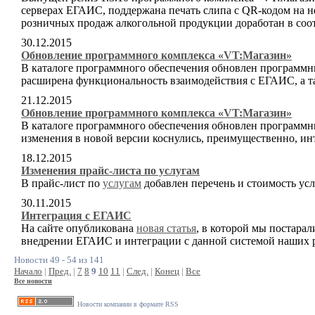
серверах ЕГАИС, поддержана печать слипа с QR-кодом на н
розничных продаж алкогольной продукции доработан в со
30.12.2015
Обновление программного комплекса «VT:Магазин»
В каталоге программного обеспечения обновлен программны
расширена функциональность взаимодействия с ЕГАИС, а 
21.12.2015
Обновление программного комплекса «VT:Магазин»
В каталоге программного обеспечения обновлен программн
изменения в новой версии коснулись, преимущественно, и
18.12.2015
Изменения прайс-листа по услугам
В прайс-лист по
услугам
добавлен перечень и стоимость ус
30.11.2015
Интеграция с ЕГАИС
На сайте опубликована
новая статья
, в которой мы постарал
внедрении ЕГАИС и интеграции с данной системой наших 
Новости 49 - 54 из 141
Начало
|
Пред.
|
7
8
9
10
11
|
След.
|
Конец
|
Все
Все новости
Новости компании в формате RSS