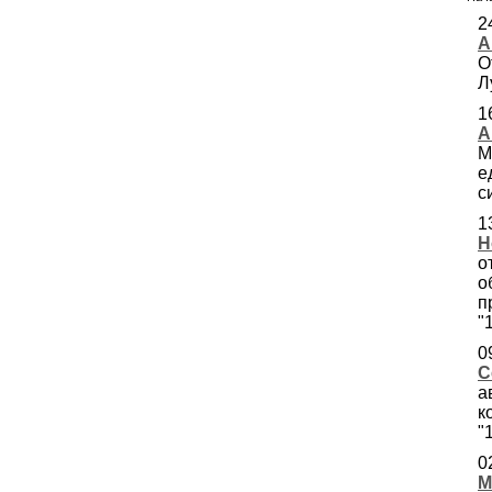
2
А
О
Л
1
А
М
е
с
1
Н
о
о
п
"
0
С
а
к
"
0
М