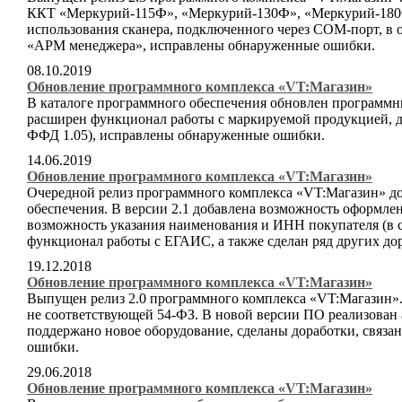
ККТ «Меркурий-115Ф», «Меркурий-130Ф», «Меркурий-180Ф
использования сканера, подключенного через COM-порт, в
«АРМ менеджера», исправлены обнаруженные ошибки.
08.10.2019
Обновление программного комплекса «VT:Магазин»
В каталоге программного обеспечения обновлен программн
расширен функционал работы с маркируемой продукцией, до
ФФД 1.05), исправлены обнаруженные ошибки.
14.06.2019
Обновление программного комплекса «VT:Магазин»
Очередной релиз программного комплекса «VT:Магазин» до
обеспечения. В версии 2.1 добавлена возможность оформл
возможность указания наименования и ИНН покупателя (в 
функционал работы с ЕГАИС, а также сделан ряд других до
19.12.2018
Обновление программного комплекса «VT:Магазин»
Выпущен релиз 2.0 программного комплекса «VT:Магазин».
не соответствующей 54-ФЗ. В новой версии ПО реализован 
поддержано новое оборудование, сделаны доработки, связ
ошибки.
29.06.2018
Обновление программного комплекса «VT:Магазин»