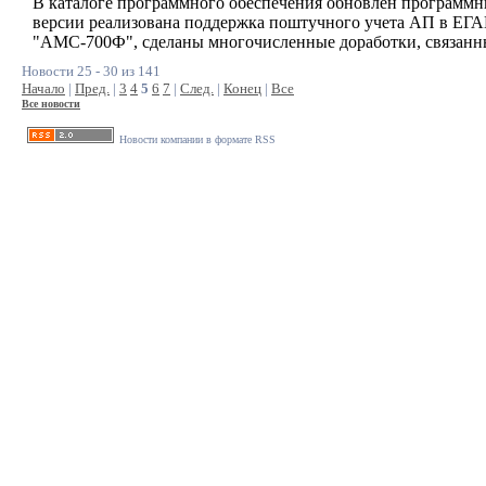
В каталоге программного обеспечения обновлен программн
версии реализована поддержка поштучного учета АП в ЕГ
"АМС-700Ф", сделаны многочисленные доработки, связанн
Новости 25 - 30 из 141
Начало
|
Пред.
|
3
4
5
6
7
|
След.
|
Конец
|
Все
Все новости
Новости компании в формате RSS