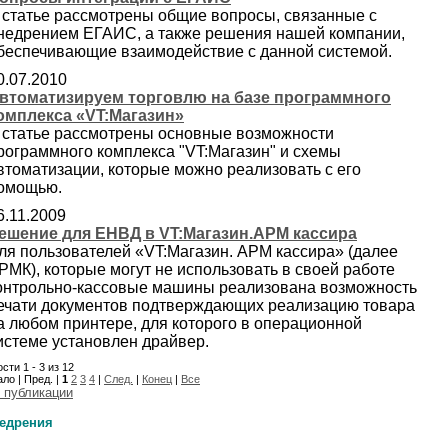
 статье рассмотрены общие вопросы, связанные с
недрением ЕГАИС, а также решения нашей компании,
беспечивающие взаимодействие с данной системой.
0.07.2010
втоматизируем торговлю на базе программного
омплекса «VT:Магазин»
 статье рассмотрены основные возможности
рограммного комплекса "VT:Магазин" и схемы
втоматизации, которые можно реализовать с его
омощью.
6.11.2009
ешение для ЕНВД в VT:Магазин.АРМ кассира
ля пользователей «VT:Магазин. АРМ кассира» (далее
РМК), которые могут не использовать в своей работе
онтрольно-кассовые машины реализована возможность
ечати документов подтверждающих реализацию товара
а любом принтере, для которого в операционной
истеме установлен драйвер.
сти 1 - 3 из 12
ло | Пред. |
1
2
3
4
|
След.
|
Конец
|
Все
 публикации
едрения