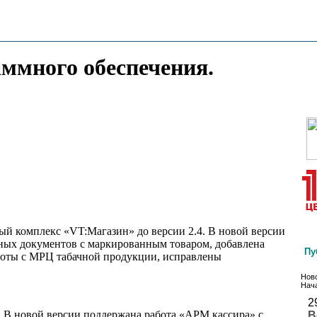
аммного обеспечения.
ый комплекс «VT:Магазин» до версии 2.4. В новой версии
ных документов с маркированным товаром, добавлена
Пу
боты с МРЦ табачной продукции, исправлены
Ново
Нача
2
 В новой версии поддержана работа «АРМ кассира» с
В