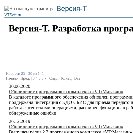
Версия-Т
VTSoft.ru
Версия-Т. Разработка прогр
Новости 25 - 30 из 141
Начало
|
Пред.
|
3
4
5
6
7
|
След.
|
Конец
|
Все
30.06.2020
Обновление программного комплекса «VT:Магазин»
В каталоге программного обеспечения обновлен программн
поддержана интеграция с ЭДО СБИС для приема передаточ
работа с агентскими операциями, расширен функционал ра
обнаруженные ошибки.
26.12.2019
Обновление программного комплекса «VT:Магазин»
Выпущен релиз 2.3 программного комплекса «VT:Магазин».