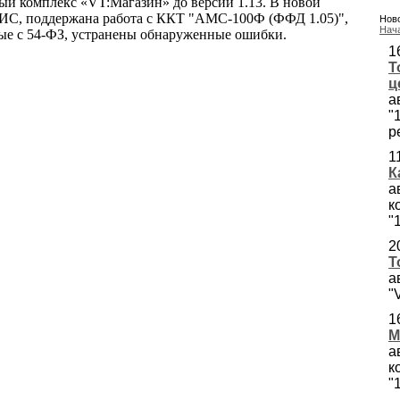
ый комплекс «VT:Магазин» до версии 1.13. В новой
АИС, поддержана работа с ККТ "АМС-100Ф (ФФД 1.05)",
Ново
Нач
ые с 54-ФЗ, устранены обнаруженные ошибки.
1
Т
ц
а
"
р
1
К
а
к
"
2
Т
а
"
1
М
а
к
"