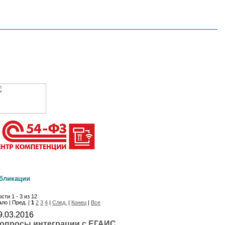
бликации
сти 1 - 3 из 12
ло | Пред. |
1
2
3
4
|
След.
|
Конец
|
Все
9.03.2016
опросы интеграции с ЕГАИС