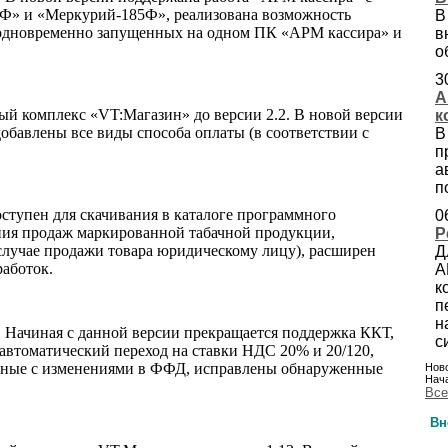
» и «Меркурий-185Ф», реализована возможность
В
 одновременно запущенных на одном ПК «АРМ кассира» и
в
о
3
А
ый комплекс «VT:Магазин» до версии 2.2. В новой версии
к
бавлены все виды способа оплаты (в соответствии с
В
п
а
п
ступен для скачивания в каталоге программного
0
ения продаж маркированной табачной продукции,
Р
случае продажи товара юридическому лицу), расширен
Д
работок.
А
к
п
н
 Начиная с данной версии прекращается поддержка ККТ,
с
автоматический переход на ставки НДС 20% и 20/120,
анные с изменениями в ФФД, исправлены обнаруженные
Ново
Нача
Все
Вн