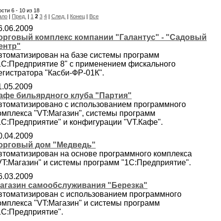
сти 6 - 10 из 18
ало
|
Пред.
|
1
2
3
4
|
След.
|
Конец
|
Все
6.06.2009
орговый комплекс компании "Галантус" - "Садовый
ентр"
втоматизирован на базе системы программ
1С:Предприятие 8" с применением фискального
егистратора "Касби-ФР-01К".
1.05.2009
афе бильярдного клуба "Партия"
втоматизировано с использованием программного
омплекса "VT:Магазин", системы программ
1С:Предприятие" и конфигурации "VT.Кафе".
0.04.2009
орговый дом "Медведь"
втоматизирован на основе программного комплекса
VT:Магазин" и системы программ "1С:Предприятие".
6.03.2009
агазин самообслуживания "Березка"
втоматизирован с использованием программного
омплекса "VT:Магазин" и системы программ
1С:Предприятие".