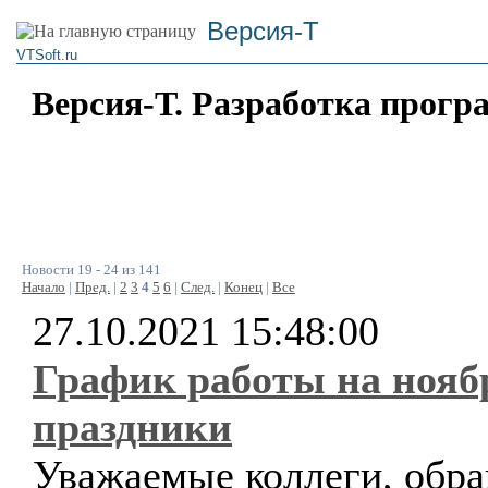
Версия-Т
VTSoft.ru
Версия-Т. Разработка прогр
Новости 19 - 24 из 141
Начало
|
Пред.
|
2
3
4
5
6
|
След.
|
Конец
|
Все
27.10.2021 15:48:00
График работы на нояб
праздники
Уважаемые коллеги, обр