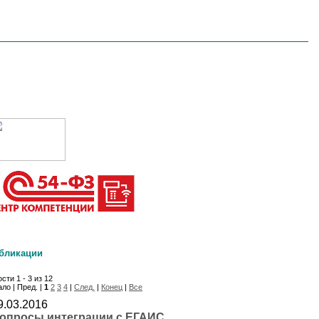
бликации
сти 1 - 3 из 12
ло | Пред. |
1
2
3
4
|
След.
|
Конец
|
Все
9.03.2016
опросы интеграции с ЕГАИС