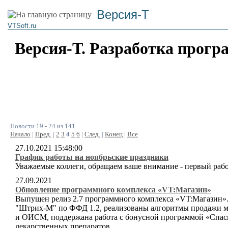
Версия-Т
VTSoft.ru
Версия-Т. Разработка прогр
Новости 19 - 24 из 141
Начало
|
Пред.
|
2
3
4
5
6
|
След.
|
Конец
|
Все
27.10.2021 15:48:00
График работы на ноябрьские праздники
Уважаемые коллеги, обращаем ваше внимание - первый рабо
27.09.2021
Обновление программного комплекса «VT:Магазин»
Выпущен релиз 2.7 программного комплекса «VT:Магазин».
"Штрих-М" по ФФД 1.2, реализованы алгоритмы продажи м
и ОИСМ, поддержана работа с бонусной программой «Спаси
лекарственных препаратов.