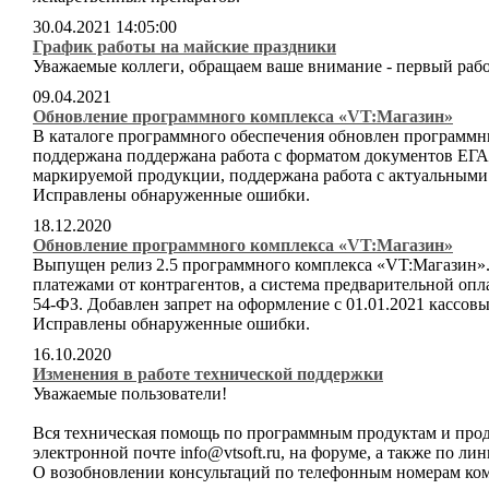
30.04.2021 14:05:00
График работы на майские праздники
Уважаемые коллеги, обращаем ваше внимание - первый рабоч
09.04.2021
Обновление программного комплекса «VT:Магазин»
В каталоге программного обеспечения обновлен программн
поддержана поддержана работа с форматом документов ЕГ
маркируемой продукции, поддержана работа с актуальными
Исправлены обнаруженные ошибки.
18.12.2020
Обновление программного комплекса «VT:Магазин»
Выпущен релиз 2.5 программного комплекса «VT:Магазин».
платежами от контрагентов, а система предварительной опла
54-ФЗ. Добавлен запрет на оформление с 01.01.2021 кассо
Исправлены обнаруженные ошибки.
16.10.2020
Изменения в работе технической поддержки
Уважаемые пользователи!
Вся техническая помощь по программным продуктам и проду
электронной почте info@vtsoft.ru, на форуме, а также по л
О возобновлении консультаций по телефонным номерам ком