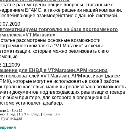
 статье рассмотрены общие вопросы, связанные с
недрением ЕГАИС, а также решения нашей компании,
беспечивающие взаимодействие с данной системой.
0.07.2010
втоматизируем торговлю на базе программного
омплекса «VT:Магазин»
 статье рассмотрены основные возможности
рограммного комплекса "VT:Магазин" и схемы
втоматизации, которые можно реализовать с его
омощью.
6.11.2009
ешение для ЕНВД в VT:Магазин.АРМ кассира
ля пользователей «VT:Магазин. АРМ кассира» (далее
РМК), которые могут не использовать в своей работе
онтрольно-кассовые машины реализована возможность
ечати документов подтверждающих реализацию товара
а любом принтере, для которого в операционной
истеме установлен драйвер.
сти 1 - 3 из 12
ло | Пред. |
1
2
3
4
|
След.
|
Конец
|
Все
 публикации
едрения