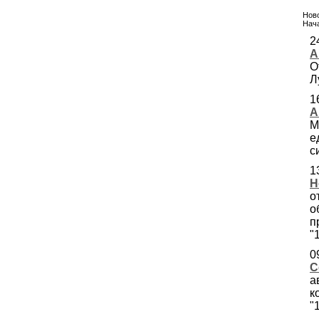
Ново
Нача
2
А
О
Л
1
А
М
е
с
1
Н
о
о
п
"
0
С
а
к
"