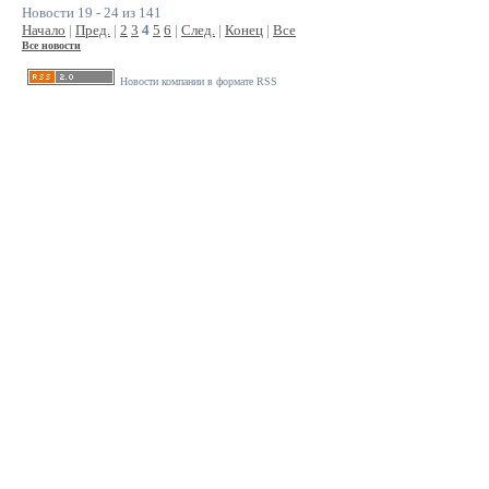
Новости 19 - 24 из 141
Начало
|
Пред.
|
2
3
4
5
6
|
След.
|
Конец
|
Все
Все новости
Новости компании в формате RSS