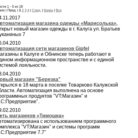
сти 1 - 5 из 18
ло | Пред. |
1
2
3
4
|
След.
|
Конец
|
Все
4.11.2017
втоматизация магазина одежды «Марисолька».
ткрыт новый магазин одежды в г. Калуга ул. Братьев
уканиных 7
6.04.2010
втоматизация сети магазинов Gipfel
агазины в Калуге и Обнинске теперь работают в
дином информационном пространстве и с единой
истемой лояльности.
3.04.2010
овый магазин "Березка"
ткрылся в 18 марта в поселке Товарково Калужской
бласти. Автоматизация выполнена на основе
рограммных продуктов "VT:Магазин" и
1С:Предприятие".
9.02.2010
еть магазинов «Тимошка»
втоматизирована с использованием программного
омплекса "VT:Магазин" и системы программ
1С:Предприятие 7.7"