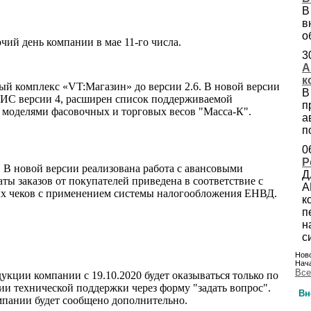
В
в
о
ий день компании в мае 11-го числа.
3
А
к
ый комплекс «VT:Магазин» до версии 2.6. В новой версии
В
АИС версии 4, расширен список поддерживаемой
п
 моделями фасовочных и торговых весов "Масса-К".
а
п
0
Р
 В новой версии реализована работа с авансовыми
Д
ты заказов от покупателей приведена в соответствие с
А
вых чеков с применением системы налогообложения ЕНВД.
к
п
н
с
Ново
Нача
Все
кции компании с 19.10.2020 будет оказываться только по
инии технической поддержки через форму "задать вопрос".
Вн
пании будет сообщено дополнительно.