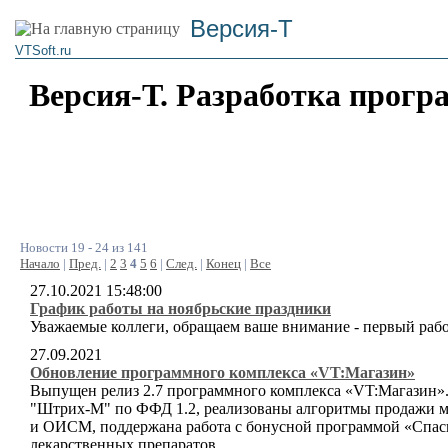
Версия-Т
VTSoft.ru
Версия-Т. Разработка прогр
Новости 19 - 24 из 141
Начало
|
Пред.
|
2
3
4
5
6
|
След.
|
Конец
|
Все
27.10.2021 15:48:00
График работы на ноябрьские праздники
Уважаемые коллеги, обращаем ваше внимание - первый рабо
27.09.2021
Обновление программного комплекса «VT:Магазин»
Выпущен релиз 2.7 программного комплекса «VT:Магазин».
"Штрих-М" по ФФД 1.2, реализованы алгоритмы продажи м
и ОИСМ, поддержана работа с бонусной программой «Спаси
лекарственных препаратов.