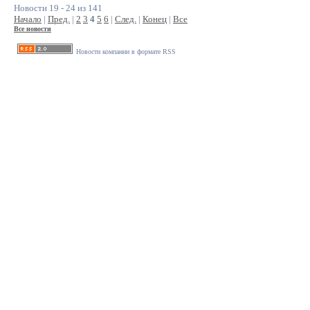
Новости 19 - 24 из 141
Начало
|
Пред.
|
2
3
4
5
6
|
След.
|
Конец
|
Все
Все новости
Новости компании в формате RSS