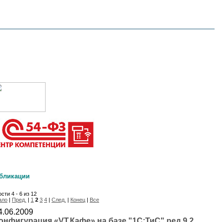
бликации
сти 4 - 6 из 12
ало
|
Пред.
|
1
2
3
4
|
След.
|
Конец
|
Все
4.06.2009
онфигурация «VT.Кафе» на базе "1С:ТиС" ред.9.2