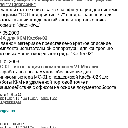
ля "VT:Магазин"
 данной статье описывается конфигурация для системы
рограмм "1С:Предприятие 7.7" предназначенная для
втоматизации предприятий кафе и торговых точек
ормата "фаст-фуд".
7.05.2009
ИА для ККМ Касби-02
 данном материале представлено краткое описание
омплекта испытательной аппаратуры для контрольно-
ассовых машин модельного ряда "Касби-02".
4.05.2008
C-01 - интеграция с комплексом VT:Магазин
азработано программное обеспечение для
иникомпьютера МС-01 с поддержкой Касби-02К для
аботы ККМ на удаленной торговой точке и
заимодействия с офисом на основе документооборота.
сти 4 - 6 из 12
ало
|
Пред.
|
1
2
3
4
|
След.
|
Конец
|
Все
 публикации
едрения
сти 11 - 15 из 18
ало
|
Пред.
|
1
2
3
4
|
След.
|
Конец
|
Все