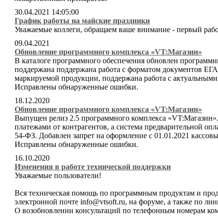
30.04.2021 14:05:00
График работы на майские праздники
Уважаемые коллеги, обращаем ваше внимание - первый рабоч
09.04.2021
Обновление программного комплекса «VT:Магазин»
В каталоге программного обеспечения обновлен программн
поддержана поддержана работа с форматом документов ЕГ
маркируемой продукции, поддержана работа с актуальными
Исправлены обнаруженные ошибки.
18.12.2020
Обновление программного комплекса «VT:Магазин»
Выпущен релиз 2.5 программного комплекса «VT:Магазин».
платежами от контрагентов, а система предварительной опла
54-ФЗ. Добавлен запрет на оформление с 01.01.2021 кассо
Исправлены обнаруженные ошибки.
16.10.2020
Изменения в работе технической поддержки
Уважаемые пользователи!
Вся техническая помощь по программным продуктам и проду
электронной почте info@vtsoft.ru, на форуме, а также по л
О возобновлении консультаций по телефонным номерам ком