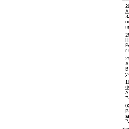
2
А
З
о
п
2
Н
Р
г
2
А
В
у
1
Ф
А
"
0
Р
а
"
Ново