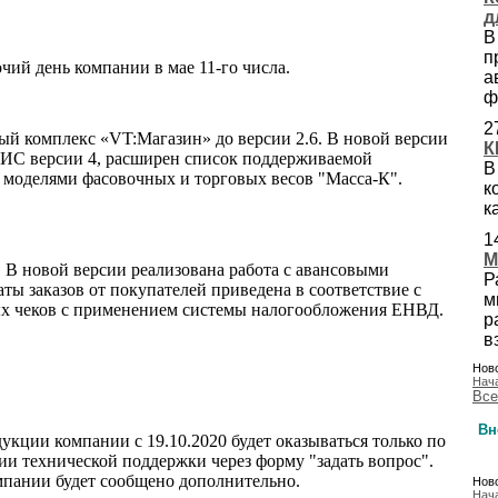
д
В
п
ий день компании в мае 11-го числа.
а
ф
2
ый комплекс «VT:Магазин» до версии 2.6. В новой версии
К
АИС версии 4, расширен список поддерживаемой
В
 моделями фасовочных и торговых весов "Масса-К".
к
к
1
M
 В новой версии реализована работа с авансовыми
Р
ты заказов от покупателей приведена в соответствие с
м
вых чеков с применением системы налогообложения ЕНВД.
р
в
Ново
Нач
Все
Вн
кции компании с 19.10.2020 будет оказываться только по
инии технической поддержки через форму "задать вопрос".
пании будет сообщено дополнительно.
Ново
Нач