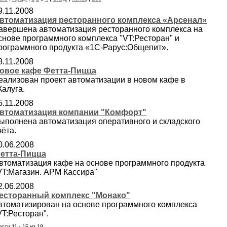
9.11.2008
втоматизация ресторанного комплекса «Арсенал»
авершена автоматизация ресторанного комплекса на
снове программного комплекса "VT:Ресторан" и
рограммного продукта «1С-Рарус:Общепит».
8.11.2008
овое кафе Фетта-Пицца
еализован проект автоматизации в новом кафе в
.Калуга.
5.11.2008
втоматизация компании "Комфорт"
ыполнена автоматизация оперативного и складского
чёта.
0.06.2008
етта-Пицца
втоматизация кафе на основе программного продукта
VT:Магазин. АРМ Кассира"
2.06.2008
есторанный комплекс "Монако"
втоматизирован на основе программного комплекса
VT:Ресторан".
сти 11 - 15 из 18