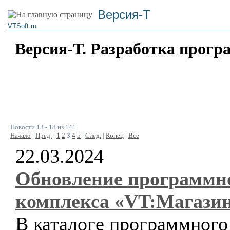
Версия-Т
VTSoft.ru
Версия-Т. Разработка прогр
Новости 13 - 18 из 141
Начало
|
Пред.
|
1
2
3
4
5
|
След.
|
Конец
|
Все
22.03.2024
Обновление программн
комплекса «VT:Магази
В каталоге программного