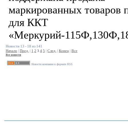
маркированных товаров 
для ККТ
«Меркурий-115Ф,130Ф,1
Новости 13 - 18 из 141
Начало
|
Пред.
|
1
2
3
4
5
|
След.
|
Конец
|
Все
Все новости
Новости компании в формате RSS