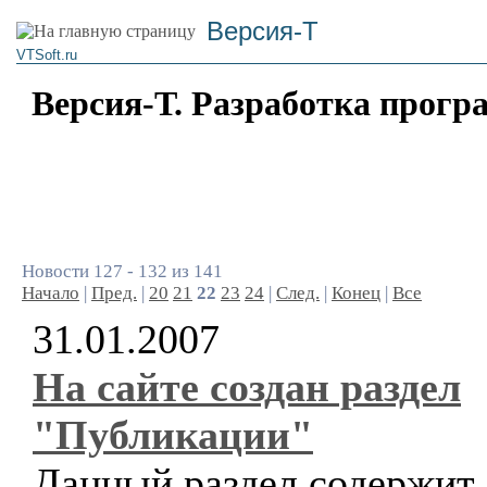
Версия-Т
VTSoft.ru
Версия-Т. Разработка прогр
Новости 127 - 132 из 141
Начало
|
Пред.
|
20
21
22
23
24
|
След.
|
Конец
|
Все
31.01.2007
На сайте создан раздел
"Публикации"
Данный раздел содержит