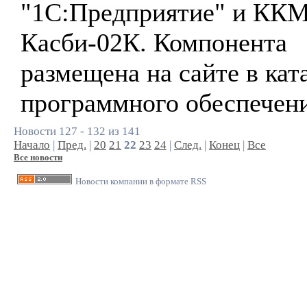
"1С:Предприятие" и КК
Касби-02К. Компонента
размещена на сайте в кат
программного обеспечени
Новости 127 - 132 из 141
Начало
|
Пред.
|
20
21
22
23
24
|
След.
|
Конец
|
Все
Все новости
Новости компании в формате RSS