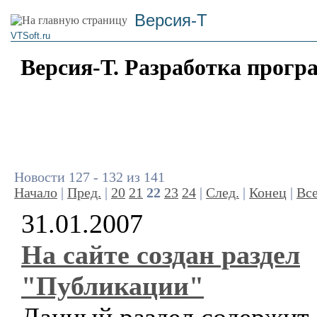
Версия-Т
VTSoft.ru
Версия-Т. Разработка прогр
Новости 127 - 132 из 141
Начало
|
Пред.
|
20
21
22
23
24
|
След.
|
Конец
|
Вс
31.01.2007
На сайте создан раздел
"Публикации"