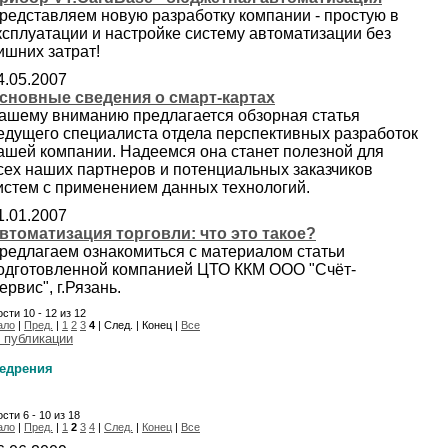
редставляем новую разработку компании - простую в
ксплуатации и настройке систему автоматизации без
ишних затрат!
4.05.2007
сновные сведения о смарт-картах
ашему вниманию предлагается обзорная статья
едущего специалиста отдела перспективных разработок
ашей компании. Надеемся она станет полезной для
сех наших партнеров и потенциальных заказчиков
истем с применением данных технологий.
1.01.2007
втоматизация торговли: что это такое?
редлагаем ознакомиться с материалом статьи
одготовленной компанией ЦТО ККМ ООО "Счёт-
ервис", г.Рязань.
сти 10 - 12 из 12
ало
|
Пред.
|
1
2
3
4
| След. | Конец |
Все
 публикации
едрения
сти 6 - 10 из 18
ало
|
Пред.
|
1
2
3
4
|
След.
|
Конец
|
Все