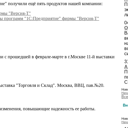
ие" получили ещё пять продуктов нашей компании:
П
э
рмы "Версия-Т"
л
мы программ "1C:Предприятие" фирмы "Версия-Т"
0
О
В
в
н
в
с
и с прошедшей в феврале-марте в г.Москве 11-й выставки
3
А
П
п
С
выставка "Торговля и Склад". Москва, ВВЦ, пав.№20.
Ново
Нач
Все
Вн
 изменения, повышающие надежность ее работы.
Ново
Нач