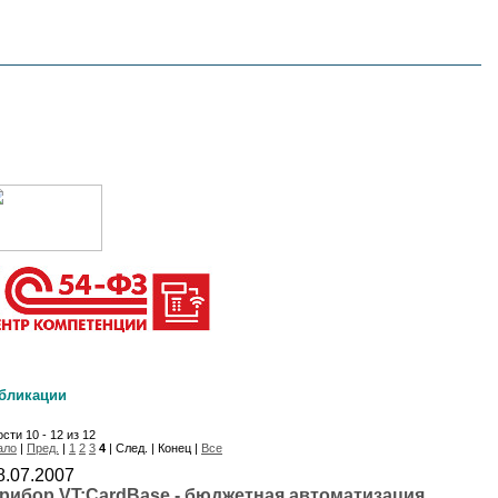
бликации
сти 10 - 12 из 12
ало
|
Пред.
|
1
2
3
4
| След. | Конец |
Все
8.07.2007
рибор VT:CardBase - бюджетная автоматизация