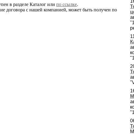
1
пен в разделе Каталог или
по ссылке
.
Т
ие договора с нашей компанией, может быть получен по
ц
а
"
р
1
К
а
к
"
2
Т
а
"
1
М
а
к
"
0
Т
М