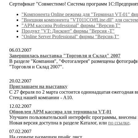
Сертификат "Совместимо! Система программ 1С:Предприят
"Компонента Online режима для "Терминал VT-01" фи
"Внешняя компонента "VT011COffLine.dll" для систе
"АРМ кассира Professional" фирмы "Версия-Т"
Продукт "VT: Дисконт" фирмы "Версия -Т"
"Online Server Professional" фирмы "Версия-Т"
06.03.2007
Завершилась выставка "Торговля и Склад" 2007
В разделе "Компания", "Фотогалерея" размещены фотографи
"Торговля и Склад 2007".
20.02.2007
Приглашаем на выставку
С 27 фераля по 2 марта состоится одиннадцатая ежегодная 
Стенд нашей компании - А10.
12.02.2007
Обновлен АРМ кассира для терминала VT-01
Улучшен пользовательский интерфейс программы, внесены
Новая версия доступна в разделе Каталог, или
по ссылке
.
07.02.2007
На сервере размещен прайc лист