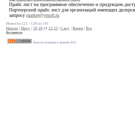
Прайс лист на программное обеспечение и продукцию досту
Партнерский прайс лист для организаций имеющих дилерск
запросу
market@vtsoft.ru
Новости 121 - 126 из 141
Начало
|
Пред.
|
19
20
21
22
23
|
След.
|
Конец
|
Все
Все новости
Новости компании в формате RSS