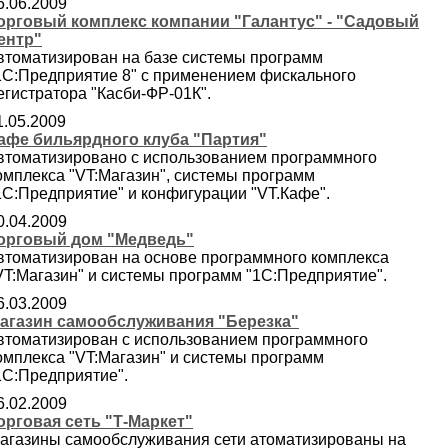
6.06.2009
орговый комплекс компании "Галантус" - "Садовый
ентр"
втоматизирован на базе системы программ
1С:Предприятие 8" с применением фискального
егистратора "Касби-ФР-01К".
1.05.2009
афе бильярдного клуба "Партия"
втоматизировано с использованием программного
омплекса "VT:Магазин", системы программ
1С:Предприятие" и конфигурации "VT.Кафе".
0.04.2009
орговый дом "Медведь"
втоматизирован на основе программного комплекса
VT:Магазин" и системы программ "1С:Предприятие".
6.03.2009
агазин самообслуживания "Березка"
втоматизирован с использованием программного
омплекса "VT:Магазин" и системы программ
1С:Предприятие".
6.02.2009
орговая сеть "Т-Маркет"
агазины самообслуживания сети атоматизированы на