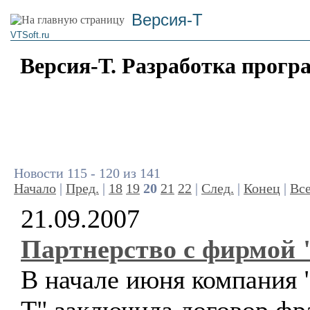
Версия-Т
VTSoft.ru
Версия-Т. Разработка прогр
Новости 115 - 120 из 141
Начало
|
Пред.
|
18
19
20
21
22
|
След.
|
Конец
|
Вс
21.09.2007
Партнерство с фирмой 
В начале июня компания 