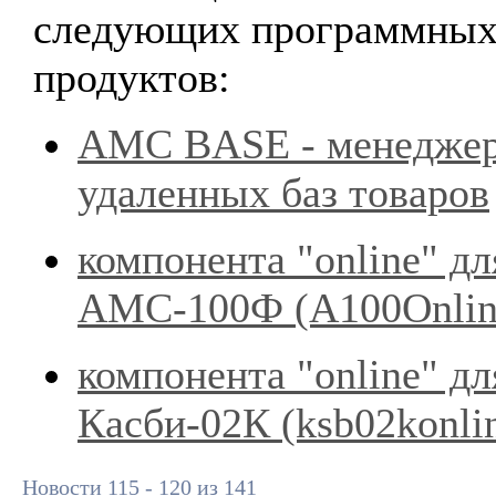
следующих программны
продуктов:
AMC BASE - менедже
удаленных баз товаров
компонента "online" дл
АМС-100Ф (А100Onli
компонента "online" дл
Касби-02К (ksb02konli
Новости 115 - 120 из 141