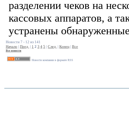
разделении чеков на неск
кассовых аппаратов, а та
устранены обнаруженные
Новости 7 - 12 из 141
Начало
|
Пред.
|
1
2
3
4
5
|
След.
|
Конец
|
Все
Все новости
Новости компании в формате RSS