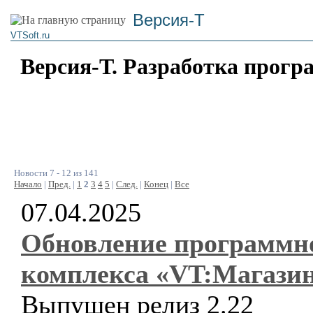
Версия-Т
VTSoft.ru
Версия-Т. Разработка прогр
Новости 7 - 12 из 141
Начало
|
Пред.
|
1
2
3
4
5
|
След.
|
Конец
|
Все
07.04.2025
Обновление программн
комплекса «VT:Магази
Выпущен релиз 2.22