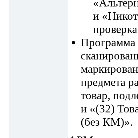
«Альтерн
и «Нико
проверка
Программа 
сканирован
маркирован
предмета р
товар, под
и «(32) То
(без КМ)».