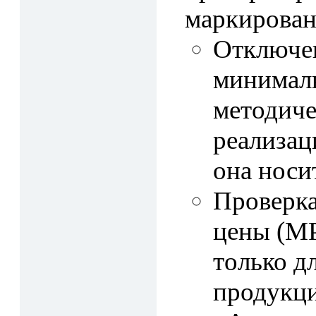
маркирован
Отключен
минималь
методиче
реализац
она носи
Проверка
цены (МР
только д
продукци