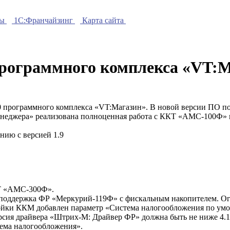
ры
1C:Франчайзинг
Карта сайта
рограммного комплекса «VT:М
0 программного комплекса «VT:Магазин». В новой версии ПО п
еджера» реализована полноценная работа с ККТ «АМС-100Ф» в
нию с версией 1.9
Т «АМС-300Ф».
 поддержка ФР «Меркурий-119Ф» с фискальным накопителем. О
ойки ККМ добавлен параметр «Система налогообложения по у
сия драйвера «Штрих-М: Драйвер ФР» должна быть не ниже 4.1
ема налогообложения».