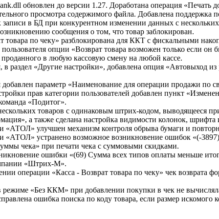
k.dll обновлен до версии 1.27. Доработана операция «Печать д
тельного просмотра содержимого файла. Добавлена поддержка 
 записи в БД при конкурентном изменении данных с нескольких 
возникновению сообщения о том, что товар заблокирован.
ат товара по чеку» разблокирована для ККТ с фискальными нако
 пользователя опции «Возврат товара возможен только если он
, проданного в любую кассовую смену на любой кассе.
, в раздел «Другие настройки», добавлена опция «Автовыход из
я добавлен параметр «Наименование для операции продажи по с
стройки прав категории пользователей добавлен пункт «Изменени
команда «Подитог».
 нескольких товаров с одинаковым штрих-кодом, выводящееся пр
мация», а также сделана настройка видимости колонок, шрифта 
и «АТОЛ» улучшен механизм контроля обрыва бумаги и повторно
и «АТОЛ» устранено возможное возникновение ошибок «(-3897) 
уммы чека» при печати чека с суммовыми скидками.
никновение ошибки «(69) Сумма всех типов оплаты меньше итога
омпании «Штрих-М».
ии операции «Касса - Возврат товара по чеку» чек возврата фо
в режиме «Без ККМ» при добавлении покупки в чек не вычисляла
правлена ошибка поиска по коду товара, если размер искомого к