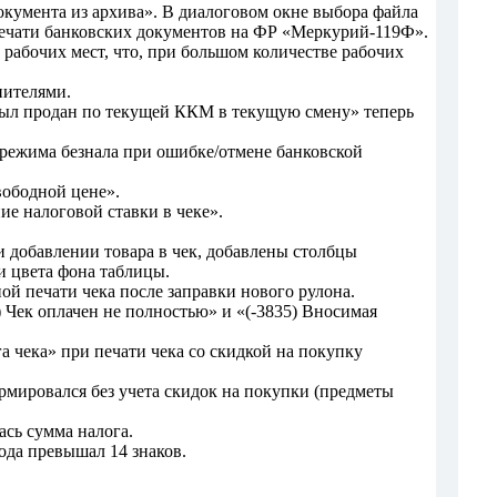
окумента из архива». В диалоговом окне выбора файла
печати банковских документов на ФР «Меркурий-119Ф».
рабочих мест, что, при большом количестве рабочих
пителями.
 был продан по текущей ККМ в текущую смену» теперь
 режима безнала при ошибке/отмене банковской
вободной цене».
е налоговой ставки в чеке».
и добавлении товара в чек, добавлены столбцы
и цвета фона таблицы.
й печати чека после заправки нового рулона.
Чек оплачен не полностью» и «(-3835) Вносимая
 чека» при печати чека со скидкой на покупку
рмировался без учета скидок на покупки (предметы
сь сумма налога.
ода превышал 14 знаков.