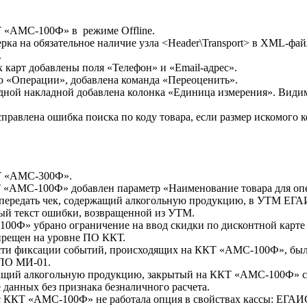
Т «АМС-100Ф» в режиме Offline.
ка на обязательное наличие узла <Header\Transport> в XML-фай
.
 карт добавлены поля «Телефон» и «Email-адрес».
ню «Операции», добавлена команда «Переоценить».
дной накладной добавлена колонка «Единица измерения». Види
правлена ошибка поиска по коду товара, если размер искомого к
Т «АМС-300Ф».
 «АМС-100Ф» добавлен параметр «Наименование товара для оп
тся передать чек, содержащий алкогольную продукцию, в УТМ 
ый текст ошибки, возвращенной из УТМ.
00Ф» убрано ограничение на ввод скидки по дисконтной карте н
апрещен на уровне ПО ККТ.
ти фиксации событий, происходящих на ККТ «АМС-100Ф», были
 ПО МИ-01.
ащий алкогольную продукцию, закрытый на ККТ «АМС-100Ф» с 
 данных без признака безналичного расчета.
с ККТ «АМС-100Ф» не работала опция в свойствах кассы: ЕГАИС 