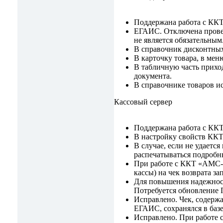
Поддержана работа с КК
ЕГАИС. Отключена провер
не является обязательным
В справочник дисконтных
В карточку товара, в ме
В табличную часть прихо
документа.
В справочнике товаров ис
Кассовый сервер
Поддержана работа с КК
В настройку свойств ККТ
В случае, если не удае
распечатываться подробн
При работе с ККТ «АМС-1
кассы) на чек возврата з
Для повышения надежнос
Потребуется обновление
Исправлено. Чек, содерж
ЕГАИС, сохранялся в базе
Исправлено. При работе 