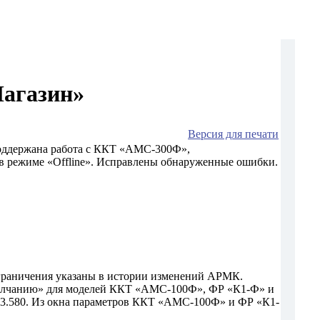
агазин»
Версия для печати
оддержана работа с ККТ «АМС-300Ф»,
 режиме «Offline». Исправлены обнаруженные ошибки.
граничения указаны в истории изменений АРМК.
молчанию» для моделей ККТ «АМС-100Ф», ФР «К1-Ф» и
3.580. Из окна параметров ККТ «АМС-100Ф» и ФР «К1-