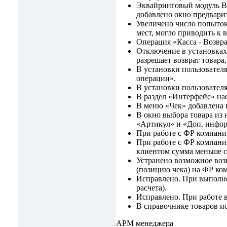
Эквайринговый модуль Ban
добавлено окно предвари
Увеличено число попыток
мест, могло приводить к 
Операция «Касса - Возвр
Отключение в установках
разрешает возврат товара
В установки пользователя
операции».
В установки пользовател
В раздел «Интерфейс» на
В меню «Чек» добавлена 
В окно выбора товара из
«Артикул» и «Доп. инфор
При работе с ФР компани
При работе с ФР компани
клиентом сумма меньше с
Устранено возможное воз
(позицию чека) на ФР к
Исправлено. При выполнен
расчета).
Исправлено. При работе 
В справочнике товаров ис
АРМ менеджера