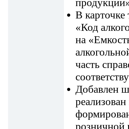
продукции»
В карточке
«Код алког
на «Емкость
алкогольно
часть спра
соответств
Добавлен ш
реализован
формирован
розничной 