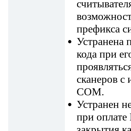
считывател
возможност
префикса си
Устранена 
кода при ег
проявлятьс
сканеров с 
COM.
Устранен не
при оплате
закрытия ка