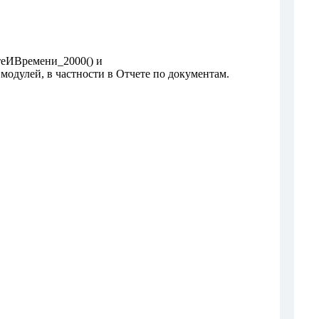
теИВремени_2000() и
дулей, в частности в Отчете по документам.