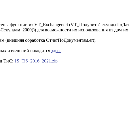
есены функции из VT_Exchanger.ert (VT_ПолучитьСекундыПоДа
ундам_2000()) для возможности их использования из других мо
ам (внешняя обработка ОтчетПоДокументам.ert).
ных изменений находится
здесь
ии ТиС:
1S_TiS_2016_2021.zip