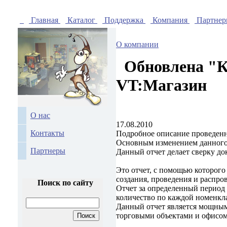
Главная
Каталог
Поддержка
Компания
Партне
О компании
Обновлена "Ко
VT:Магазин
О нас
17.08.2010
Контакты
Подробное описание проведен
Основным изменением данного
Партнеры
Данный отчет делает сверку д
Это отчет, с помощью которого
создания, проведения и распро
Поиск по сайту
Отчет за определенный период 
количество по каждой номенкла
Данный отчет является мощным
торговыми объектами и офисом