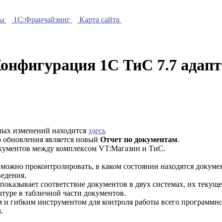
ры
1C:Франчайзинг
Карта сайта
нфигурация 1С ТиС 7.7 адапт
ных изменений находится
здесь
 обновления является новый
Отчет по документам
.
окументов между комплексом VT:Магазин и ТиС.
 можно проконтролировать, в каком состоянии находятся докумен
ведения.
показывает соответствие документов в двух системах, их текуще
туре в табличной части документов.
 и гибким инструментом для контроля работы всего программн
.