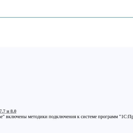
7 и 8.0
e" включены методики подключения к системе программ "1С:Пре