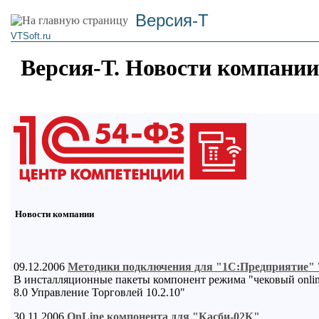
Версия-Т
VTSoft.ru
Версия-Т. Новости компании
Новости компании
09.12.2006
Методики подключения для "1С:Предприятие" 7.
В инсталляционные пакеты компонент режима "чековый onlin
8.0 Управление Торговлей 10.2.10"
30.11.2006
OnLine компонента для "Касби-02К"