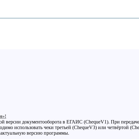
н»!
ой версии документооборота в ЕГАИС (ChequeV1). При передаче
димо использовать чеки третьей (ChequeV3) или четвёртой (Ch
е актуальную версию программы.