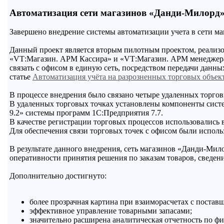
Автоматизация сети магазинов «Данди-Милорд
Завершено внедрение системы автоматизации учета в сети ма
Данный проект является вторым пилотным проектом, реализ
«
VT
:Магазин. АРМ Кассира» и «
VT
:Магазин. АРМ менеджера
связать с офисом в единую сеть, посредством передачи данны
статье
Автоматизация учёта на разрозненных торговых объек
В процессе внедрения было связано четыре удаленных торгов
В удаленных торговых точках установлены компоненты сист
9.2» системы программ 1С:Предприятия 7.7.
В качестве регистрации торговых процессов использовались
Для обеспечения связи торговых точек с офисом были испол
В результате данного внедрения, сеть магазинов «Данди-Ми
оперативности принятия решения по заказам товаров, сведен
Дополнительно достигнуто:
более прозрачная картина при взаиморасчетах с постав
эффективное управление товарными запасами;
значительно расширена аналитическая отчетность по фи