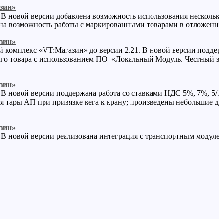
зин»
 В новой версии добавлена возможность использования несколь
а возможность работы с маркированными товарами в отложенных
зин»
й комплекс «VT:Магазин» до версии 2.21. В новой версии подд
го товара с использованием ПО «Локальный Модуль. Честный з
зин»
В новой версии поддержана работа со ставками НДС 5%, 7%, 5/
 тары АП при привязке кега к крану; произведены небольшие д
зин»
 В новой версии реализована интеграция с транспортным мод