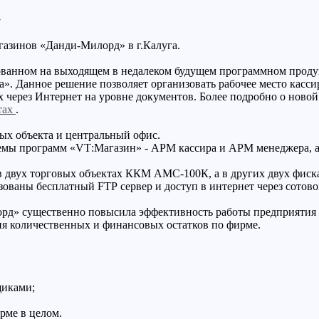
»
газинов «Данди-Милорд» в г.Калуга.
ованном на выходящем в недалеком будущем программном проду
». Данное решение позволяет организовать рабочее место кассир
х через Интернет на уровне документов. Более подробно о ново
тах
.
ых объекта и центральный офис.
емы программ «
VT
:Магазин» - АРМ кассира и АРМ менеджера, а
 в двух торговых объектах ККМ АМС-100К, а в других двух фиск
ьзованы бесплатный
FTP
сервер и доступ в интернет через сотов
лорд» существенно повысила эффективность работы предприятия 
ия количественных и финансовых остатков по фирме.
щиками;
рме в целом.